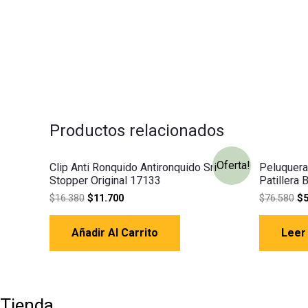
Productos relacionados
¡Oferta!
Clip Anti Ronquido Antironquido Snore
Peluquera
Stopper Original 17133
Patillera 
$
16.380
$
11.700
$
76.580
$
Añadir Al Carrito
Leer
Tienda