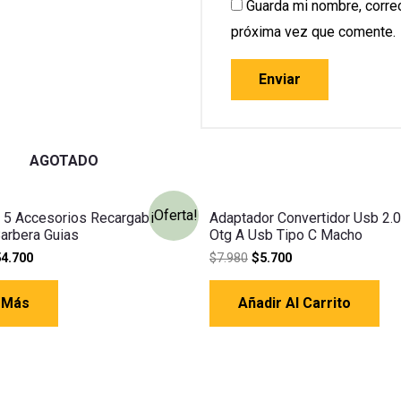
Guarda mi nombre, correo
próxima vez que comente.
AGOTADO
¡Oferta!
 5 Accesorios Recargable
Adaptador Convertidor Usb 2.
Barbera Guias
Otg A Usb Tipo C Macho
54.700
$
7.980
$
5.700
 Más
Añadir Al Carrito