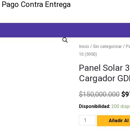
y Pago Contra Entrega
Inicio
/
Sin categorizar
/ Pa
10 (5950)
Panel Solar 3
Cargador GD
$
150,000.000
$
9
Disponibilidad:
200 disp
Panel
Añadir Al
Solar