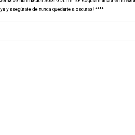
stema de Iluminación Solar GDLITE 10! Adquiere ahora en El Barat
ya y asegúrate de nunca quedarte a oscuras! ****