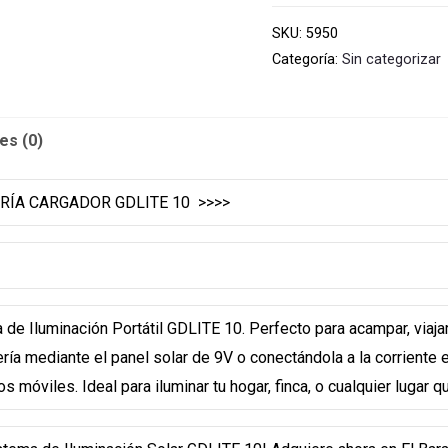
3
SKU:
5950
Bombillos
Categoría:
Sin categorizar
Linterna
Batería
Cargador
es (0)
GDLITE
10
RÍA CARGADOR GDLITE 10 >>>>
(5950)
cantidad
e Iluminación Portátil GDLITE 10. Perfecto para acampar, viajar
ería mediante el panel solar de 9V o conectándola a la corriente 
 móviles. Ideal para iluminar tu hogar, finca, o cualquier lugar q