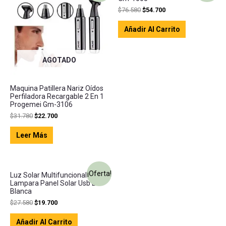
$
76.580
$
54.700
Añadir Al Carrito
AGOTADO
Maquina Patillera Nariz Oídos
Perfiladora Recargable 2 En 1
Progemei Gm-3106
$
31.780
$
22.700
Leer Más
¡Oferta!
Luz Solar Multifuncional
Lampara Panel Solar Usb Luz
Blanca
$
27.580
$
19.700
Añadir Al Carrito